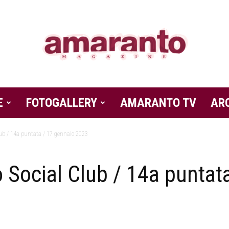
E
FOTOGALLERY
Amaranto
AMARANTO TV
AR
ub / 14a puntata / 17 gennaio 2023
Social Club / 14a puntat
Magazine