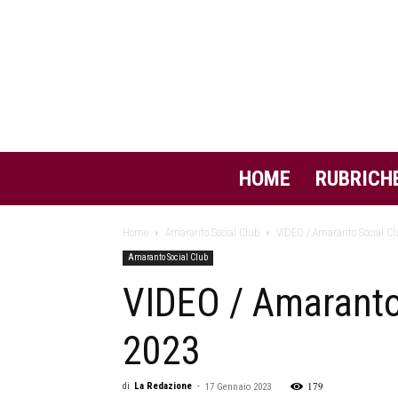
HOME
RUBRICH
Home
Amaranto Social Club
VIDEO / Amaranto Social Cl
Amaranto Social Club
VIDEO / Amaranto 
2023
179
di
La Redazione
-
17 Gennaio 2023