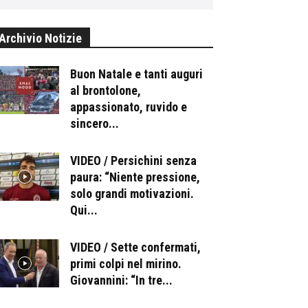
Archivio Notizie
Buon Natale e tanti auguri
al brontolone,
appassionato, ruvido e
sincero...
VIDEO / Persichini senza
paura: “Niente pressione,
solo grandi motivazioni.
Qui...
VIDEO / Sette confermati,
primi colpi nel mirino.
Giovannini: “In tre...