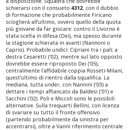
a disposizione. Squadra che dovrebbe
schierarsi con il consueto
4312
, con il dubbio
di formazione che probabilmente Firicano
scioglierà all’ultimo, ovvero quello della quota
più giovane da far giocare: contro il Livorno è
stata scelta in difesa (Dei), ma spesso durante
la stagione schierata in avanti (Nannoni o
Caprio). Probabile undici: Cipriani tra i pali; a
destra Cesaretti (’02), mentre sul lato opposto
dovrebbe essere riproposto Dei (’05),
centralmente l’affidabile coppia Rosseti-Milani,
quest’ultimo di rientro dalla squalifica. La
mediana, tutta under, con Nannini (’03) a
dettare i tempi affiancato da Baldesi (’01) e
Sacchini (’02). Poli e Miccoli sono le possibili
alternative. Sulla trequarti Bellini, con licenza
di svariare su tutto il fronte offensivo
(partendo probabilmente da sinistra per
accentrarsi), oltre a Vanni riferimento centrale