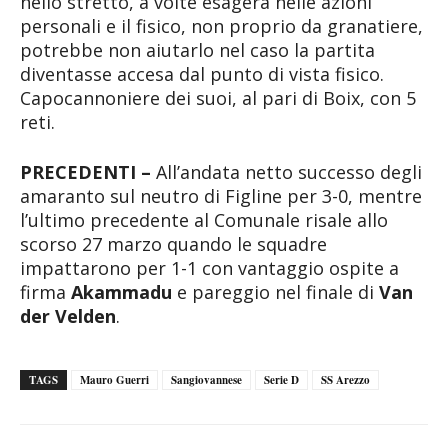
nello stretto, a volte esagera nelle azioni
personali e il fisico, non proprio da granatiere,
potrebbe non aiutarlo nel caso la partita
diventasse accesa dal punto di vista fisico.
Capocannoniere dei suoi, al pari di Boix, con 5
reti.
PRECEDENTI –
All’andata netto successo degli
amaranto sul neutro di Figline per 3-0, mentre
l’ultimo precedente al Comunale risale allo
scorso 27 marzo quando le squadre
impattarono per 1-1 con vantaggio ospite a
firma
Akammadu
e pareggio nel finale di
Van
der Velden
.
TAGS
Mauro Guerri
Sangiovannese
Serie D
SS Arezzo