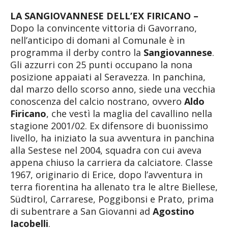
LA SANGIOVANNESE DELL’EX FIRICANO –
Dopo la convincente vittoria di Gavorrano,
nell’anticipo di domani al Comunale è in
programma il derby contro la
Sangiovannese
.
Gli azzurri con 25 punti occupano la nona
posizione appaiati al Seravezza. In panchina,
dal marzo dello scorso anno, siede una vecchia
conoscenza del calcio nostrano, ovvero
Aldo
Firicano
, che vestì la maglia del cavallino nella
stagione 2001/02. Ex difensore di buonissimo
livello, ha iniziato la sua avventura in panchina
alla Sestese nel 2004, squadra con cui aveva
appena chiuso la carriera da calciatore. Classe
1967, originario di Erice, dopo l’avventura in
terra fiorentina ha allenato tra le altre Biellese,
Südtirol, Carrarese, Poggibonsi e Prato, prima
di subentrare a San Giovanni ad
Agostino
Iacobelli
.