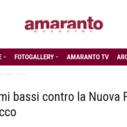
E
FOTOGALLERY
Amaranto
AMARANTO TV
AR
ova Foiano. Gucci in...
tmi bassi contro la Nuova 
Magazine
cco