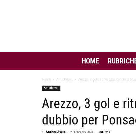
HOME
RUBRICH
Home
Amichevoli
Arezzo, 3 gol e ritmi bassi contro la Nu
Amichevoli
Arezzo, 3 gol e ri
dubbio per Ponsa
954
di
Andrea Avato
-
23 Febbraio 2023