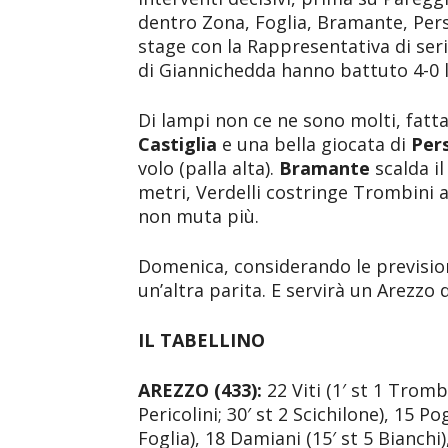
dentro Zona, Foglia, Bramante, Pers
stage con la Rappresentativa di seri
di Giannichedda hanno battuto 4-0 l’
Di lampi non ce ne sono molti, fatt
Castiglia
e una bella giocata di
Pers
volo (palla alta).
Bramante
scalda i
metri, Verdelli costringe Trombini a
non muta più.
Domenica, considerando le prevision
un’altra parita. E servirà un Arezz
IL TABELLINO
AREZZO (433):
22 Viti (1′ st 1 Trombi
Pericolini; 30′ st 2 Scichilone), 15 Po
Foglia), 18 Damiani (15′ st 5 Bianchi),