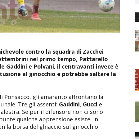
chevole contro la squadra di Zacchei
Settembrini nel primo tempo, Pattarello
le Gaddini e Polvani, il centravanti invece è
ntusione al ginocchio e potrebbe saltare la
” di Ponsacco, gli amaranto affrontano la
nale. Tre gli assenti:
Gaddini
,
Gucci
e
palestra. Se per il difensore non ci sono
 punte qualche apprensione esiste. In
n la borsa del ghiaccio sul ginocchio