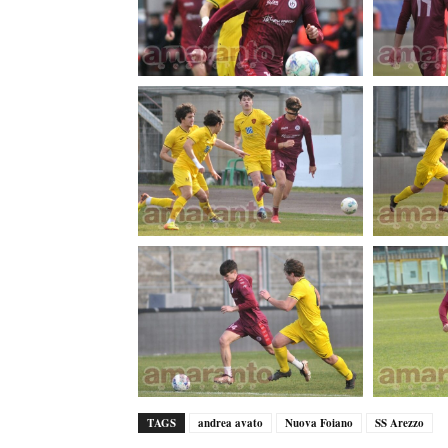
TAGS
andrea avato
Nuova Foiano
SS Arezzo