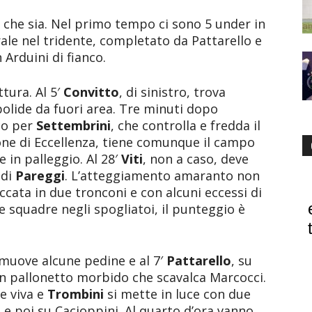
o che sia. Nel primo tempo ci sono 5 under in
ale nel tridente, completato da Pattarello e
 Arduini di fianco.
tura. Al 5′
Convitto
, di sinistro, trova
 bolide da fuori area. Tre minuti dopo
cco per
Settembrini
, che controlla e fredda il
one di Eccellenza, tiene comunque il campo
 in palleggio. Al 28′
Viti
, non a caso, deve
 di
Pareggi
. L’atteggiamento amaranto non
ccata in due tronconi e con alcuni eccessi di
 squadre negli spogliatoi, il punteggio è
 muove alcune pedine e al 7′
Pattarello
, su
n un pallonetto morbido che scavalca Marcocci.
e viva e
Trombini
si mette in luce con due
i e poi su Cacioppini. Al quarto d’ora vanno