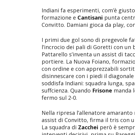
Indiani fa esperimenti, com’è giust
formazione e
Cantisani
punta centr
Convitto. Damiani gioca da play, con
I primi due gol sono di pregevole fat
l’incrocio dei pali di Goretti con un
Pattarello s’inventa un assist di ta
portiere. La Nuova Foiano, formazi
con ordine e con apprezzabili sortite
disinnescare con i piedi il diagonale
soddisfa Indiani: squadra lunga, spa
suffcienza. Quando
Frisone
manda le
fermo sul 2-0.
Nella ripresa l’allenatore amaranto
assist di Convitto, firma il tris co
La squadra di
Zacchei
però è sempr
interventi decisivi, prima su Paregg