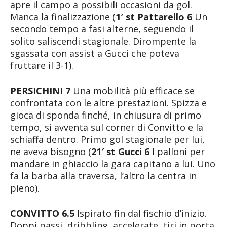
apre il campo a possibili occasioni da gol.
Manca la finalizzazione (
1′ st Pattarello 6
Un
secondo tempo a fasi alterne, seguendo il
solito saliscendi stagionale. Dirompente la
sgassata con assist a Gucci che poteva
fruttare il 3-1).
PERSICHINI 7
Una mobilità più efficace se
confrontata con le altre prestazioni. Spizza e
gioca di sponda finché, in chiusura di primo
tempo, si avventa sul corner di Convitto e la
schiaffa dentro. Primo gol stagionale per lui,
ne aveva bisogno (
21′ st Gucci 6
I palloni per
mandare in ghiaccio la gara capitano a lui. Uno
fa la barba alla traversa, l’altro la centra in
pieno).
CONVITTO 6.5
Ispirato fin dal fischio d’inizio.
Doppi passi, dribbling, accelerate, tiri in porta.