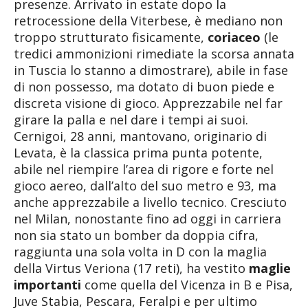
presenze. Arrivato in estate dopo la
retrocessione della Viterbese, è mediano non
troppo strutturato fisicamente,
coriaceo
(le
tredici ammonizioni rimediate la scorsa annata
in Tuscia lo stanno a dimostrare), abile in fase
di non possesso, ma dotato di buon piede e
discreta visione di gioco. Apprezzabile nel far
girare la palla e nel dare i tempi ai suoi.
Cernigoi, 28 anni, mantovano, originario di
Levata, è la classica prima punta potente,
abile nel riempire l’area di rigore e forte nel
gioco aereo, dall’alto del suo metro e 93, ma
anche apprezzabile a livello tecnico. Cresciuto
nel Milan, nonostante fino ad oggi in carriera
non sia stato un bomber da doppia cifra,
raggiunta una sola volta in D con la maglia
della Virtus Veriona (17 reti), ha vestito
maglie
importanti
come quella del Vicenza in B e Pisa,
Juve Stabia, Pescara, Feralpi e per ultimo