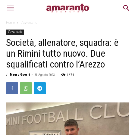
Home
L'avversario
L'avversario
Società, allenatore, squadra: è
un Rimini tutto nuovo. Due
squalificati contro l’Arezzo
1874
di
Mauro Guerri
-
31 Agosto 2023