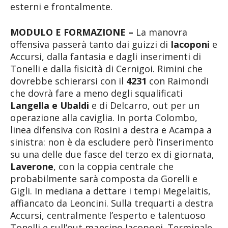
esterni e frontalmente.
MODULO E FORMAZIONE –
La manovra
offensiva passerà tanto dai guizzi di
Iacoponi
e
Accursi, dalla fantasia e dagli inserimenti di
Tonelli e dalla fisicità di Cernigoi. Rimini che
dovrebbe schierarsi con il
4231
con Raimondi
che dovrà fare a meno degli squalificati
Langella e Ubaldi
e di Delcarro, out per un
operazione alla caviglia. In porta Colombo,
linea difensiva con Rosini a destra e Acampa a
sinistra: non è da escludere però l’inserimento
su una delle due fasce del terzo ex di giornata,
Laverone
, con la coppia centrale che
probabilmente sarà composta da Gorelli e
Gigli. In mediana a dettare i tempi Megelaitis,
affiancato da Leoncini. Sulla trequarti a destra
Accursi, centralmente l’esperto e talentuoso
Tonelli e sull’out mancino Iacoponi. Terminale