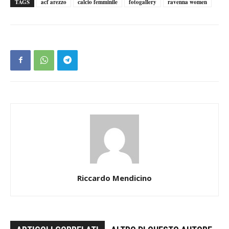
TAGS
acf arezzo
calcio femminile
fotogallery
ravenna women
Riccardo Mendicino