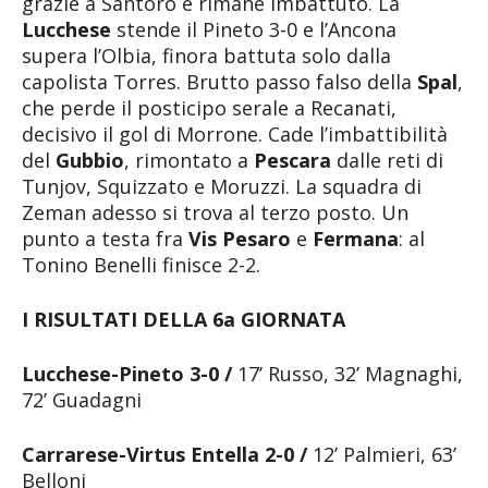
grazie a Santoro e rimane imbattuto. La
Lucchese
stende il Pineto 3-0 e l’Ancona
supera l’Olbia, finora battuta solo dalla
capolista Torres. Brutto passo falso della
Spal
,
che perde il posticipo serale a Recanati,
decisivo il gol di Morrone. Cade l’imbattibilità
del
Gubbio
, rimontato a
Pescara
dalle reti di
Tunjov, Squizzato e Moruzzi. La squadra di
Zeman adesso si trova al terzo posto. Un
punto a testa fra
Vis Pesaro
e
Fermana
: al
Tonino Benelli finisce 2-2.
I RISULTATI DELLA 6a GIORNATA
Lucchese-Pineto 3-0 /
17’ Russo, 32’ Magnaghi,
72’ Guadagni
Carrarese-Virtus Entella 2-0 /
12’ Palmieri, 63’
Belloni