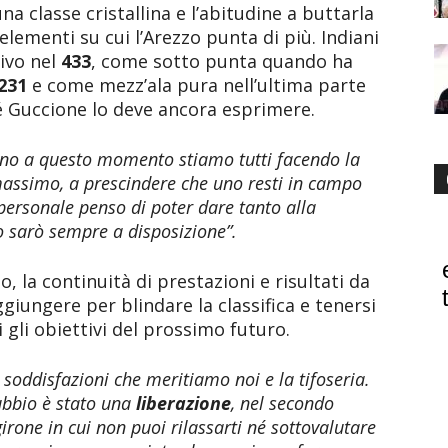
na classe cristallina e l’abitudine a buttarla
lementi su cui l’Arezzo punta di più. Indiani
ivo nel
433
, come sotto punta quando ha
231
e come mezz’ala pura nell’ultima parte
sé Guccione lo deve ancora esprimere.
ino a questo momento stiamo tutti facendo la
massimo, a prescindere che uno resti in campo
 personale penso di poter dare tanto alla
 io sarò sempre a disposizione”.
o, la continuità di prestazioni e risultati da
ggiungere per blindare la classifica e tenersi
i gli obiettivi del prossimo futuro.
 soddisfazioni che meritiamo noi e la tifoseria.
Gubbio è stato una
liberazione
, nel secondo
rone in cui non puoi rilassarti né sottovalutare