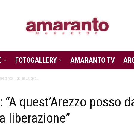
E
FOTOGALLERY
Amaranto
AMARANTO TV
AR
re tanto. Il gol al Gubbio...
 “A quest’Arezzo posso dar
Magazine
a liberazione”