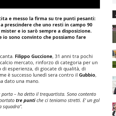
tita e messo la firma su tre punti pesanti:
 a prescindere che uno resti in campo 90
 il mister e io sarò sempre a disposizione.
 e io sono convinto che possiamo fare
 canta.
Filippo Guccione
, 31 anni tra pochi
 calcio mercato, rinforzo di categoria per un
di esperienza, di giocate di qualità, di
ome è successo lunedì sera contro il
Gubbio
,
 ha dato una mano.
la porta – ha detto il trequartista. Sono contento
 portato
tre punti
che ci teniamo stretti. E’ un gol
a squadra”.