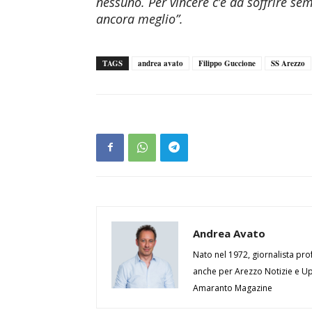
nessuno. Per vincere c’è da soffrire s
ancora meglio”.
TAGS
andrea avato
Filippo Guccione
SS Arezzo
Andrea Avato
Nato nel 1972, giornalista prof
anche per Arezzo Notizie e Up 
Amaranto Magazine