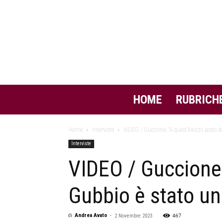
HOME
RUBRICH
Home
Interviste
VIDEO / Guccione: “A quest’Arezzo posso da
Interviste
VIDEO / Guccione:
Gubbio è stato un
467
di
Andrea Avato
-
2 Novembre 2023