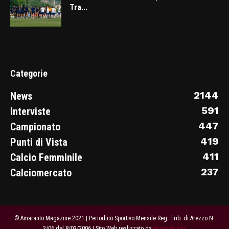
Tra...
Categorie
2144
News
591
Interviste
447
Campionato
419
Punti di Vista
411
Calcio Femminile
237
Calciomercato
© Amaranto Magazine 2021 | Periodico Sportivo Mensile Reg. Trib. di Arezzo N.
3/06 del 8/03/2006 | Sito Web realizzato da
Atlantide Adv