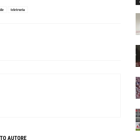
ile
teletruria
STO AUTORE