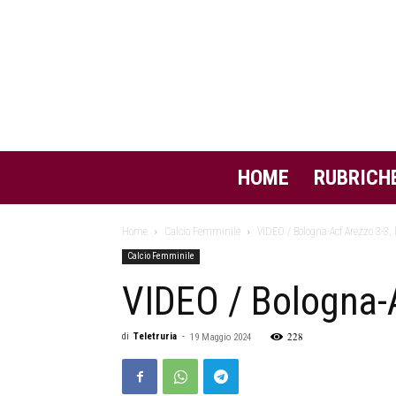
HOME
RUBRICH
Home
Calcio Femminile
VIDEO / Bologna-Acf Arezzo 3-3, l
Calcio Femminile
VIDEO / Bologna-Ac
228
di
Teletruria
-
19 Maggio 2024