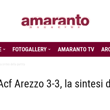
E
FOTOGALLERY
Amaranto
AMARANTO TV
AR
a sintesi della partita
f Arezzo 3-3, la sintesi d
Magazine