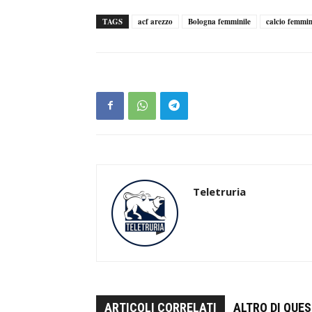
TAGS
acf arezzo
Bologna femminile
calcio femmin
Teletruria
ARTICOLI CORRELATI
ALTRO DI QUE