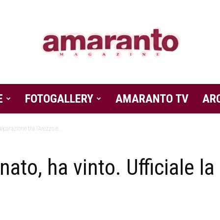
E
FOTOGALLERY
Amaranto
AMARANTO TV
AR
separazione tra l’Arezzo e...
enato, ha vinto. Ufficiale l
Magazine