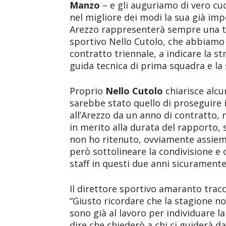
Manzo
– e gli auguriamo di vero cuo
nel migliore dei modi la sua già imp
Arezzo rappresenterà sempre una ta
sportivo Nello Cutolo, che abbiamo 
contratto triennale, a indicare la st
guida tecnica di prima squadra e la 
Proprio
Nello Cutolo
chiarisce alcun
sarebbe stato quello di proseguire i
all’Arezzo da un anno di contratto, 
in merito alla durata del rapporto, s
non ho ritenuto, ovviamente assieme
però sottolineare la condivisione e 
staff in questi due anni sicuramente
Il direttore sportivo amaranto tracc
“Giusto ricordare che la stagione no
sono già al lavoro per individuare l
dire che chiederò a chi ci guiderà da