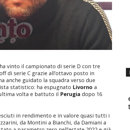
 ha vinto il campionato di serie D con tre
ff di serie C grazie all’ottavo posto in
e ha anche guidato la squadra verso due
vista statistico: ha espugnato
Livorno
a
ultima volta e battuto il
Perugia
dopo 16
sciuti in rendimento e in valore quasi tutti i
zzarini, da Montini a Bianchi, da Damiani a
stato a parametro zero nell’estate 2022 e già