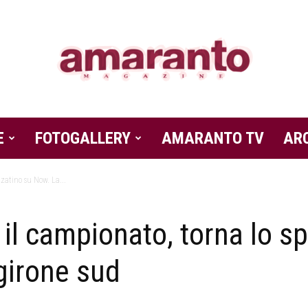
E
FOTOGALLERY
Amaranto
AMARANTO TV
AR
zzatino su Now. La...
e il campionato, torna lo 
Magazine
girone sud