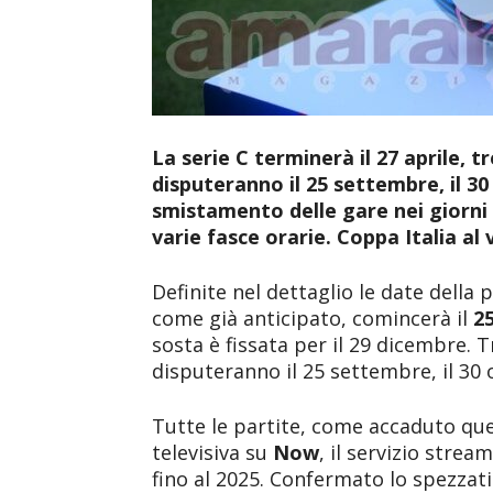
La serie C terminerà il 27 aprile, tr
disputeranno il 25 settembre, il 3
smistamento delle gare nei giorni 
varie fasce orarie. Coppa Italia al 
Definite nel dettaglio le date della 
come già anticipato, comincerà il
2
sosta è fissata per il 29 dicembre. T
disputeranno il 25 settembre, il 30 
Tutte le partite, come accaduto que
televisiva su
Now
, il servizio strea
fino al 2025. Confermato lo spezzati