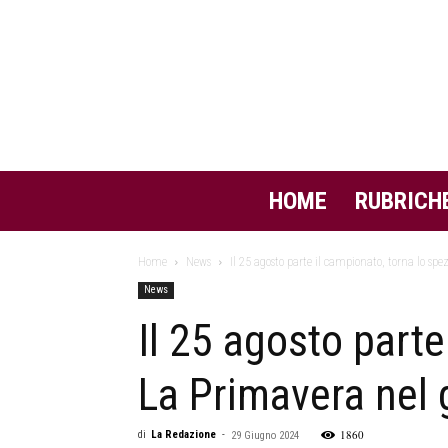
HOME
RUBRICH
Home
News
Il 25 agosto parte il campionato, torna lo spe
News
Il 25 agosto part
La Primavera nel 
1860
di
La Redazione
-
29 Giugno 2024