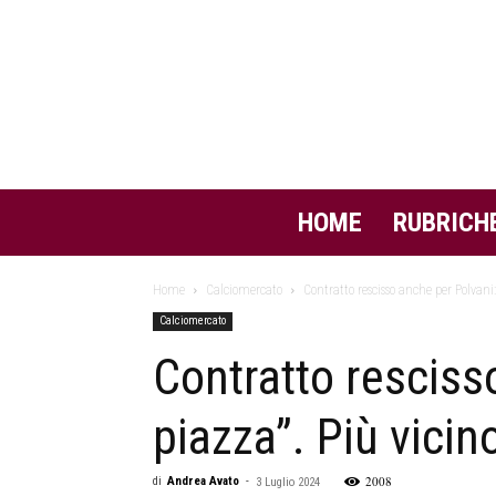
HOME
RUBRICH
Home
Calciomercato
Contratto rescisso anche per Polvani: 
Calciomercato
Contratto resciss
piazza”. Più vicino
2008
di
Andrea Avato
-
3 Luglio 2024