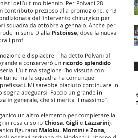
isti dell’ultimo biennio. Per Polvani 28
n contributo prezioso alla promozione, e 13
condizionata dall’intervento chirurgico per
ori squadra da ottobre a gennaio. Anche per
rodo in serie D alla
Pistoiese
, dove la nuova
ra i prof.
ozione e dispiacere – ha detto Polvani al
a grande e conserverò un
ricordo splendido
oseria. L’ultima stagione l’ho vissuta con
nfortunio ma la squadra ha comunque
 prefissati. Mi sarebbe piaciuto continuare in
 bisogna adeguarsi. Faccio un grande
in
zza in generale, che si merita il massimo”.
rganico un altro elemento per completare la
gi in rosa ci sono
Chiosa
,
Gigli
e
Lazzarini
).
ganico figurano
Maloku
,
Montini
e
Zona
,
ali positivi arrivano da Modena: il ritorno di