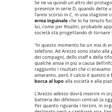
Se ne va quindi un altro dei protagon
presenze in serie D, quando dette u
l’anno scorso in C, in una stagione 
ernia inguinale
che lo ha tenuto fu
lui, come per Risaliti, probabile app
società sta progettando di tornare t
“In questo momento ho un mix di em
telefono. Ad Arezzo sono stato all
dei compagni, dello staff e della tif
qualche ansia in più a causa dell’i
raggiunto i risultati che ci eravamo
amaranto, però il calcio è questo e
bocca al lupo
alla società e alla pia
L’Arezzo adesso dovrà inserire in o
batteria dei difensori centrali (a og
Per quanto riguarda i terzini, in or
destinato però a cambiare aria. Segn