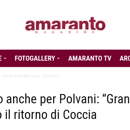
E
FOTOGALLERY
Amaranto
AMARANTO TV
AR
“Grande ricordo della piazza”. Più vicino il...
o anche per Polvani: “Gran
Magazine
 il ritorno di Coccia