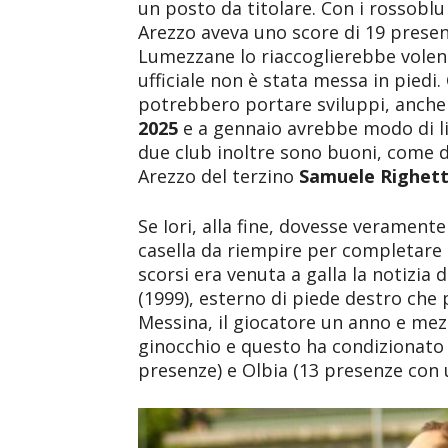
un posto da titolare. Con i rossobl
Arezzo aveva uno score di 19 presenze
Lumezzane lo riaccoglierebbe volen
ufficiale non è stata messa in piedi.
potrebbero portare sviluppi, anche 
2025
e a gennaio avrebbe modo di li
due club inoltre sono buoni, come 
Arezzo del terzino
Samuele Righett
Se Iori, alla fine, dovesse veramente 
casella da riempire per completare l
scorsi era venuta a galla la notizia
(1999), esterno di piede destro che 
Messina, il giocatore un anno e mezz
ginocchio e questo ha condizionato 
presenze) e Olbia (13 presenze con u