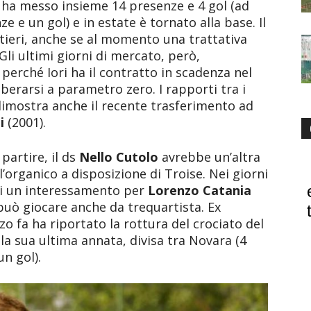
u ha messo insieme 14 presenze e 4 gol (ad
 e un gol) e in estate è tornato alla base. Il
tieri, anche se al momento una trattativa
 Gli ultimi giorni di mercato, però,
perché Iori ha il contratto in scadenza nel
berarsi a parametro zero. I rapporti tra i
dimostra anche il recente trasferimento ad
i
(2001).
partire, il ds
Nello Cutolo
avrebbe un’altra
’organico a disposizione di Troise. Nei giorni
 di un interessamento per
Lorenzo Catania
può giocare anche da trequartista. Ex
o fa ha riportato la rottura del crociato del
la sua ultima annata, divisa tra Novara (4
n gol).