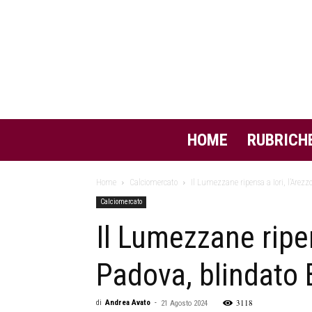
HOME
RUBRICH
Home
Calciomercato
Il Lumezzane ripensa a Iori, l’Arezzo
Calciomercato
Il Lumezzane ripen
Padova, blindato 
3118
di
Andrea Avato
-
21 Agosto 2024