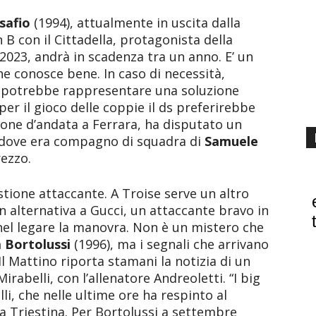
safio
(1994), attualmente in uscita dalla
n B con il Cittadella, protagonista della
2023, andrà in scadenza tra un anno. E’ un
e conosce bene. In caso di necessità,
, potrebbe rappresentare una soluzione
er il gioco delle coppie il ds preferirebbe
rone d’andata a Ferrara, ha disputato un
dove era compagno di squadra di
Samuele
rezzo.
stione attaccante. A Troise serve un altro
in alternativa a Gucci, un attaccante bravo in
nel legare la manovra. Non è un mistero che
 Bortolussi
(1996), ma i segnali che arrivano
l Mattino riporta stamani la notizia di un
irabelli, con l’allenatore Andreoletti. “I big
i, che nelle ultime ore ha respinto al
la Triestina. Per Bortolussi a settembre