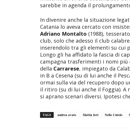
sarebbe in agenda il prolungamento
In divenire anche la situazione lega
Catania lo aveva cercato con insist
Adriano Montalto
(1988), tesserato
club, solo che adesso il club calab
inserendolo tra gli elementi su cui
Longo gli ha affidato la fascia di ca
campagna trasferimenti i nomi più c
della
Carrarese
, impiegato da Cala
in B a Cesena (su di lui anche il Pesc
ormai sulla via del recupero dopo u
il ritiro (su di lui anche il Foggia).
si aprano scenari diversi. Ipotesi ch
TAGS
andrea avato
Mattia Iori
Nello Cutolo