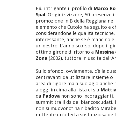
Più intrigante il profilo di
Marco Ro
Spal
. Origini svizzere, 50 presenze i
promozione in B della Reggiana nel 
elemento che Cutolo ha seguito e ch
considerandone le qualità tecniche
interessante, anche se è mancino e p
un destro. L’anno scorso, dopo il gi
ottimo girone di ritorno a
Messina
Zona
(2002), tuttora in uscita dall’A
Sullo sfondo, ovviamente, c’è la que
centravanti da utilizzare insieme o 
area di rigore ma a suo agio anche 
a oggi in cima alla lista ci sia
Mattia
da
Padova
non sono incoraggianti. I
summit tra il ds dei biancoscudati, M
non si muovono” ha ribadito Mirabell
mittente un’offerta sostanziosa del