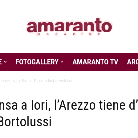
E
FOTOGALLERY
Amaranto
AMARANTO TV
AR
 tiene d’occhio Rosafio. Padova, blindato Bortolussi
sa a Iori, l’Arezzo tiene d
Magazine
Bortolussi