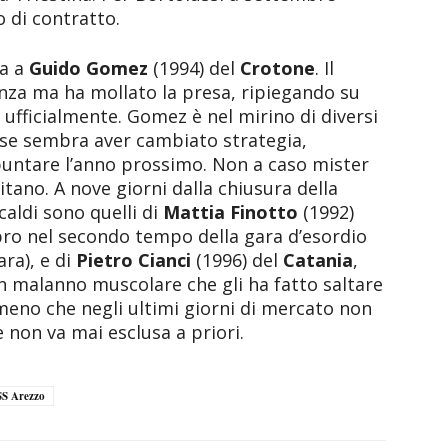
 di contratto.
ta a
Guido Gomez
(1994) del
Crotone
. Il
enza ma ha mollato la presa, ripiegando su
 ufficialmente. Gomez è nel mirino di diversi
rese sembra aver cambiato strategia,
 puntare l’anno prossimo. Non a caso mister
pitano. A nove giorni dalla chiusura della
aldi sono quelli di
Mattia Finotto
(1992)
bro nel secondo tempo della gara d’esordio
ara), e di
Pietro Cianci
(1996) del
Catania
,
n malanno muscolare che gli ha fatto saltare
 A meno che negli ultimi giorni di mercato non
e non va mai esclusa a priori.
SS Arezzo