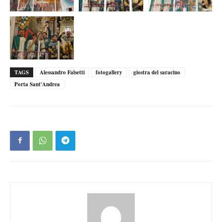
TAGS
Alessandro Falsetti
fotogallery
giostra del saracino
Porta Sant'Andrea