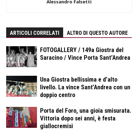
Alessandro Falsetti
ARTICOLI CORRELATI
ALTRO DI QUESTO AUTORE
FOTOGALLERY / 149a Giostra del
Saracino / Vince Porta Sant’Andrea
Una Giostra bellissima e d’alto
livello. La vince Sant’Andrea con un
doppio centro
Porta del Foro, una gioia smisurata.
Vittoria dopo sei anni, è festa
giallocremisi