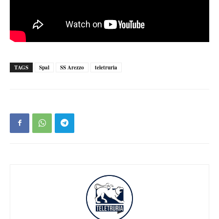
TAGS
Spal
SS Arezzo
teletruria