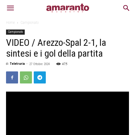
Home
Campionato
Campionato
VIDEO / Arezzo-Spal 2-1, la
sintesi e i gol della partita
475
di
Teletruria
-
27 Ottobre 2024