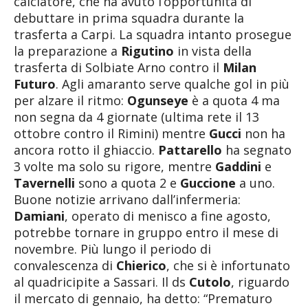
calciatore, che ha avuto l’opportunità di
debuttare in prima squadra durante la
trasferta a Carpi. La squadra intanto prosegue
la preparazione a
Rigutino
in vista della
trasferta di Solbiate Arno contro il
Milan
Futuro
. Agli amaranto serve qualche gol in più
per alzare il ritmo:
Ogunseye
è a quota 4 ma
non segna da 4 giornate (ultima rete il 13
ottobre contro il Rimini) mentre
Gucci
non ha
ancora rotto il ghiaccio.
Pattarello
ha segnato
3 volte ma solo su rigore, mentre
Gaddini
e
Tavernelli
sono a quota 2 e
Guccione
a uno.
Buone notizie arrivano dall’infermeria:
Damiani
, operato di menisco a fine agosto,
potrebbe tornare in gruppo entro il mese di
novembre. Più lungo il periodo di
convalescenza di
Chierico
, che si è infortunato
al quadricipite a Sassari. Il ds
Cutolo
, riguardo
il mercato di gennaio, ha detto: “Prematuro