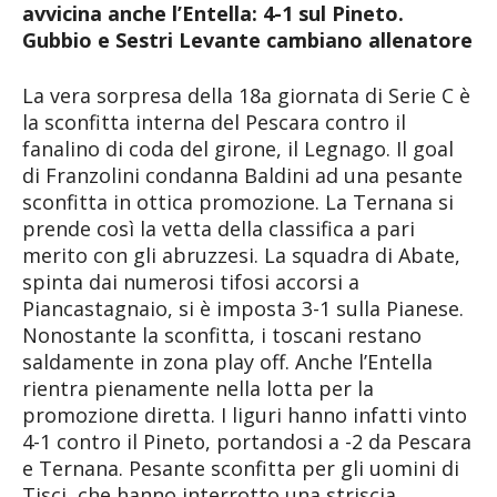
avvicina anche l’Entella: 4-1 sul Pineto.
Gubbio e Sestri Levante cambiano allenatore
La vera sorpresa della 18a giornata di Serie C è
la sconfitta interna del Pescara contro il
fanalino di coda del girone, il Legnago. Il goal
di Franzolini condanna Baldini ad una pesante
sconfitta in ottica promozione. La Ternana si
prende così la vetta della classifica a pari
merito con gli abruzzesi. La squadra di Abate,
spinta dai numerosi tifosi accorsi a
Piancastagnaio, si è imposta 3-1 sulla Pianese.
Nonostante la sconfitta, i toscani restano
saldamente in zona play off. Anche l’Entella
rientra pienamente nella lotta per la
promozione diretta. I liguri hanno infatti vinto
4-1 contro il Pineto, portandosi a -2 da Pescara
e Ternana. Pesante sconfitta per gli uomini di
Tisci, che hanno interrotto una striscia