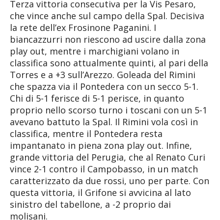
Terza vittoria consecutiva per la Vis Pesaro,
che vince anche sul campo della Spal. Decisiva
la rete dell’ex Frosinone Paganini. I
biancazzurri non riescono ad uscire dalla zona
play out, mentre i marchigiani volano in
classifica sono attualmente quinti, al pari della
Torres e a +3 sull’Arezzo. Goleada del Rimini
che spazza via il Pontedera con un secco 5-1.
Chi di 5-1 ferisce di 5-1 perisce, in quanto
proprio nello scorso turno i toscani con un 5-1
avevano battuto la Spal. Il Rimini vola così in
classifica, mentre il Pontedera resta
impantanato in piena zona play out. Infine,
grande vittoria del Perugia, che al Renato Curi
vince 2-1 contro il Campobasso, in un match
caratterizzato da due rossi, uno per parte. Con
questa vittoria, il Grifone si avvicina al lato
sinistro del tabellone, a -2 proprio dai
molisani.