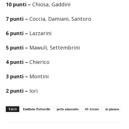
10 punti –
Chiosa, Gaddini
7 punti –
Coccia, Damiani, Santoro
6 punti –
Lazzarini
5 punti –
Mawuli, Settembrini
4 punti –
Chierico
3 punti –
Montini
2 punti –
Iori
TAGS
Emiliano Pattarello
perla amaranto
SS Arezzo
us pianese