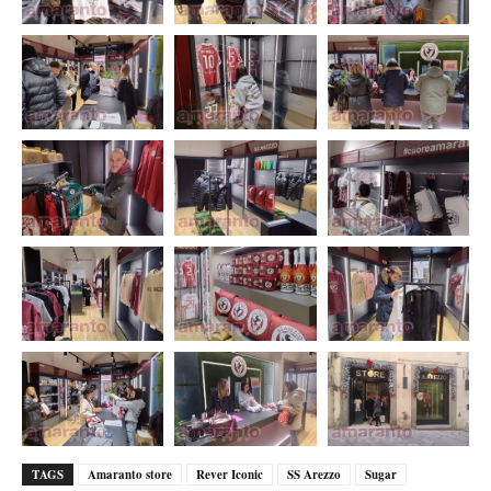
TAGS
Amaranto store
Rever Iconic
SS Arezzo
Sugar