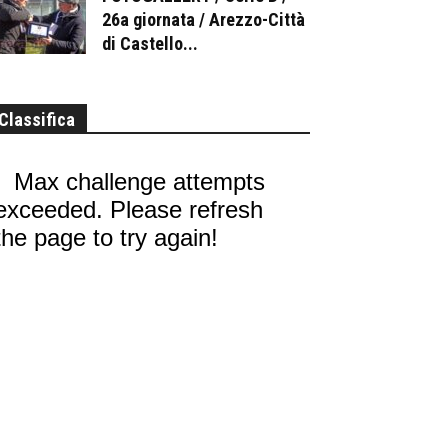
26a giornata / Arezzo-Città
di Castello...
Classifica