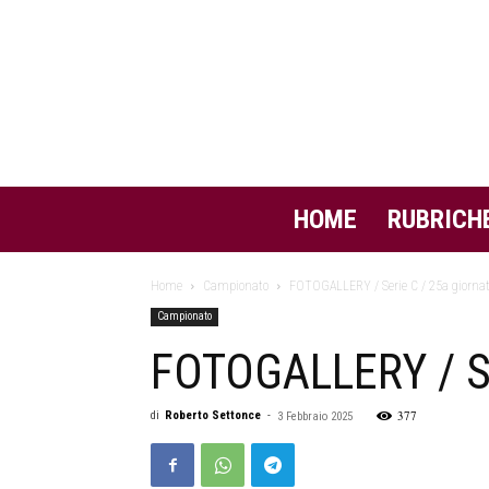
HOME
RUBRICH
Home
Campionato
FOTOGALLERY / Serie C / 25a giornat
Campionato
FOTOGALLERY / Se
377
di
Roberto Settonce
-
3 Febbraio 2025