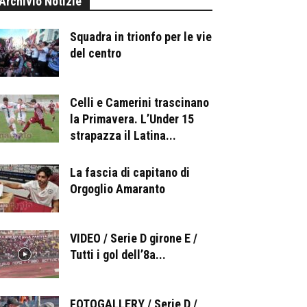
Archivio Notizie
Squadra in trionfo per le vie
del centro
Celli e Camerini trascinano
la Primavera. L’Under 15
strapazza il Latina...
La fascia di capitano di
Orgoglio Amaranto
VIDEO / Serie D girone E /
Tutti i gol dell’8a...
FOTOGALLERY / Serie D /