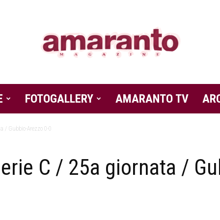
E
FOTOGALLERY
Amaranto
AMARANTO TV
AR
a / Gubbio-Arezzo 0-0
rie C / 25a giornata / Gu
Magazine