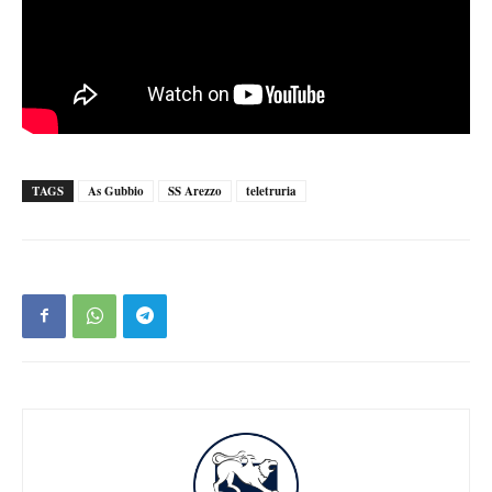
TAGS
As Gubbio
SS Arezzo
teletruria