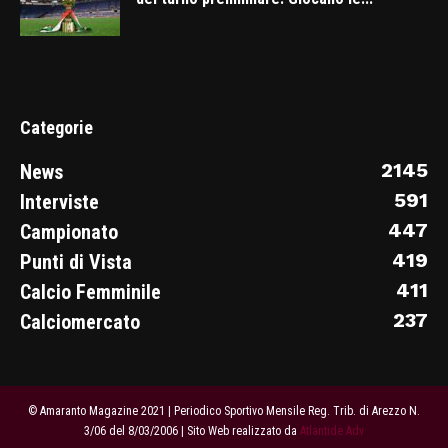
Categorie
2145
News
591
Interviste
447
Campionato
419
Punti di Vista
411
Calcio Femminile
237
Calciomercato
© Amaranto Magazine 2021 | Periodico Sportivo Mensile Reg. Trib. di Arezzo N.
3/06 del 8/03/2006 | Sito Web realizzato da
Atlantide Adv