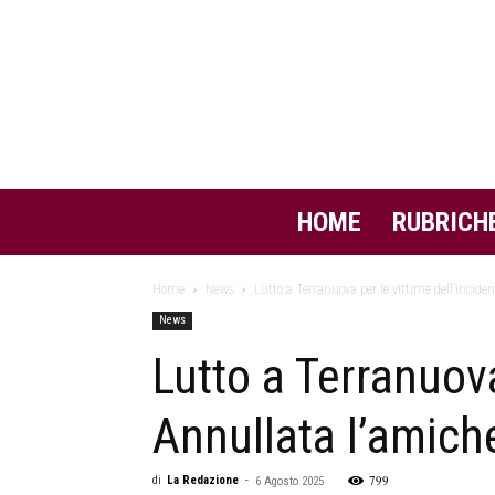
HOME
RUBRICH
Home
News
Lutto a Terranuova per le vittime dell’inciden
News
Lutto a Terranuova
Annullata l’amich
799
di
La Redazione
-
6 Agosto 2025