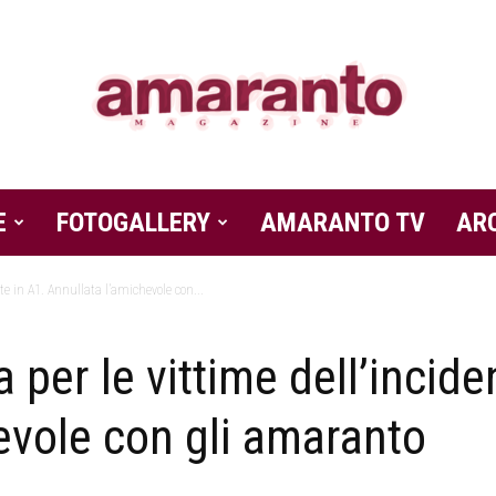
E
FOTOGALLERY
Amaranto
AMARANTO TV
AR
te in A1. Annullata l’amichevole con...
 per le vittime dell’incide
Magazine
evole con gli amaranto