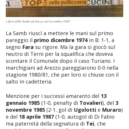
i tifosi della Samb ad Arezzo nel novembre 1985
La Samb riuscì a mettere le mani sul primo
pareggio il
primo dicembre 1974
in B: 1-1, a
segno
Fara
su rigore. Ma la gara si giocò sul
neutro di Terni per la squalifica che doveva
scontare il Comunale dopo il caso Turiano. I
marchigiani ad Arezzo pareggiarono 0-0 nella
stagione 1980/81, che per loro si chiuse con il
salto in cadetteria.
Menzione per i successi amaranto del
13
gennaio 1985
(1-0, penalty di
Tovalieri
), del
3
novembre 1985
(2-1, gol di
Ugolotti
e
Muraro
)
e del
18 aprile 1987
(1-0, autogol di Di Fabio
ma paternità della segnatura di
Tei
, che