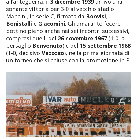
all’anteguerra: il
3 dicembre 1939
arrivò una
sonante vittoria per 3-0 al vecchio stadio
Mancini, in serie C, firmata da
Bonvisi
,
Bonistalli
e
Giacomini
. Gli amaranto fecero
bottino pieno anche nei sei incontri successivi,
compresi quelli del
26 novembre 1967
(1-0, a
bersaglio
Benvenuto
) e del
15 settembre 1968
(1-0, decisivo
Vezzoso
), nella prima giornata di
un torneo che si chiuse con la promozione in B.