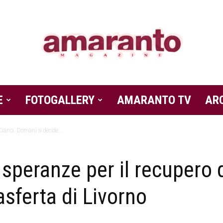
E
FOTOGALLERY
Amaranto
AMARANTO TV
AR
Cianci. Domani si decide...
 speranze per il recupero 
Magazine
rasferta di Livorno