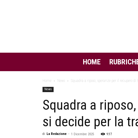
HOME
RUBRICH
Home
News
Squadra a riposo, speranze per il recupero di 
News
Squadra a riposo,
si decide per la t
937
di
La Redazione
-
1 Dicembre 2025