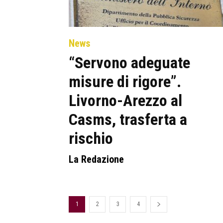
News
“Servono adeguate
misure di rigore”.
Livorno-Arezzo al
Casms, trasferta a
rischio
La Redazione
1
2
3
4