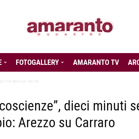
E
FOTOGALLERY
Amaranto
AMARANTO TV
AR
 il tifo della sud. Voci da...
coscienze”, dieci minuti se
Magazine
io: Arezzo su Carraro