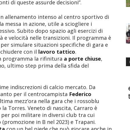
nti di queste assurde decisioni”.
un allenamento intenso al centro sportivo di
la messa in azione, utile a sciogliere i
essivo. Subito dopo spazio agli esercizi di
tà e velocità nelle transizioni. Il programma è
per simulare situazioni specifiche di gara e
 chiudere con il
lavoro tattico
.
n programma la rifinitura
a porte chiuse
,
o, ultimo step prima della sfida del
ime indiscrezioni di calcio mercato. Da
ranto per il centrocampista
Federico
ltima mezz’ora nella gara che i rossoblu
la Torres. Veneto di nascita, Carraro è
a
per poi militare in diversi club tra cui
 (promozione in B nel 2023) e Trapani.
sta
con un bel piede che può giocare anche in