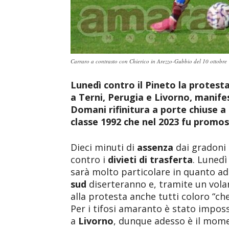
Carraro a contrasto con Chierico in Arezzo-Gubbio del 10 ottobre
Lunedì contro il Pineto la protesta
a Terni, Perugia e Livorno, manife
Domani rifinitura a porte chiuse a
classe 1992 che nel 2023 fu promoss
Dieci minuti di
assenza
dai gradoni
contro i
divieti di trasferta
. Lunedì
sarà molto particolare in quanto ad 
sud
diserteranno e, tramite un volan
alla protesta anche tutti coloro “che 
Per i tifosi amaranto è stato impos
a
Livorno
, dunque adesso è il momen