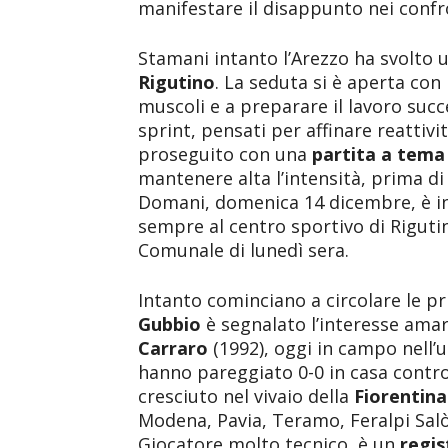
manifestare il disappunto nei confro
Stamani intanto l’Arezzo ha svolto 
Rigutino
. La seduta si è aperta con 
muscoli e a preparare il lavoro succ
sprint, pensati per affinare reattivi
proseguito con una
partita a tema
mantenere alta l’intensità, prima di
Domani, domenica 14 dicembre, è i
sempre al centro sportivo di Rigutin
Comunale di lunedì sera.
Intanto cominciano a circolare le pr
Gubbio
è segnalato l’interesse ama
Carraro
(1992), oggi in campo nell’u
hanno pareggiato 0-0 in casa contro 
cresciuto nel vivaio della
Fiorentin
Modena, Pavia, Teramo, Feralpi Salò
Giocatore molto tecnico, è un
regi