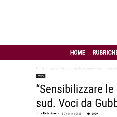
HOME
RUBRICH
Home
News
“Sensibilizzare le coscienze”, dieci minuti senza
News
“Sensibilizzare le 
sud. Voci da Gubb
1029
di
La Redazione
-
13 Dicembre 2025