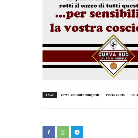
TAGS
curva sud lauro minghelli
Pineto calcio
SS 