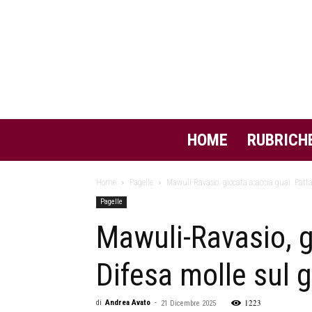
HOME
RUBRICH
Home
Pagelle
Mawuli-Ravasio, giocata scaccia guai. Pattar
Pagelle
Mawuli-Ravasio, g
Difesa molle sul g
1223
di
Andrea Avato
-
21 Dicembre 2025