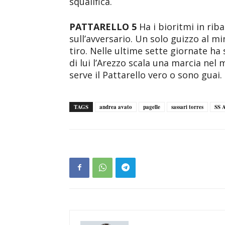
squalifica.
PATTARELLO 5
Ha i bioritmi in rib
sull’avversario. Un solo guizzo al m
tiro. Nelle ultime sette giornate ha
di lui l’Arezzo scala una marcia nel
serve il Pattarello vero o sono guai.
TAGS
andrea avato
pagelle
sassari torres
SS 