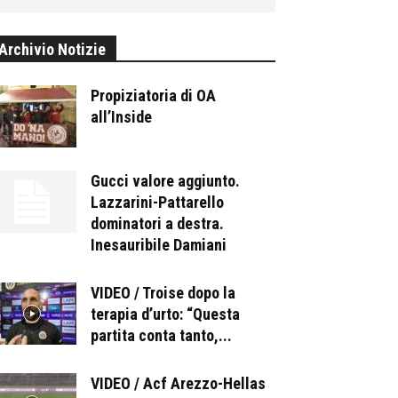
Archivio Notizie
Propiziatoria di OA
all’Inside
Gucci valore aggiunto.
Lazzarini-Pattarello
dominatori a destra.
Inesauribile Damiani
VIDEO / Troise dopo la
terapia d’urto: “Questa
partita conta tanto,...
VIDEO / Acf Arezzo-Hellas