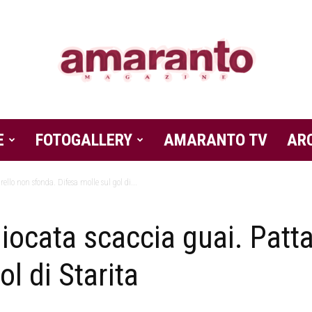
E
FOTOGALLERY
Amaranto
AMARANTO TV
AR
ello non sfonda. Difesa molle sul gol di...
iocata scaccia guai. Patta
Magazine
ol di Starita