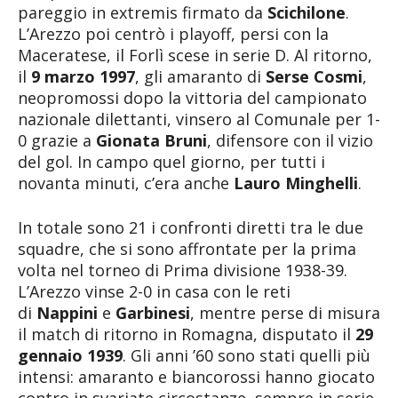
pareggio in extremis firmato da
Scichilone
.
L’Arezzo poi centrò i playoff, persi con la
Maceratese, il Forlì scese in serie D. Al ritorno,
il
9 marzo 1997
, gli amaranto di
Serse Cosmi
,
neopromossi dopo la vittoria del campionato
nazionale dilettanti, vinsero al Comunale per 1-
0 grazie a
Gionata Bruni
, difensore con il vizio
del gol. In campo quel giorno, per tutti i
novanta minuti, c’era anche
Lauro Minghelli
.
In totale sono 21 i confronti diretti tra le due
squadre, che si sono affrontate per la prima
volta nel torneo di Prima divisione 1938-39.
L’Arezzo vinse 2-0 in casa con le reti
di
Nappini
e
Garbinesi
, mentre perse di misura
il match di ritorno in Romagna, disputato il
29
gennaio 1939
. Gli anni ’60 sono stati quelli più
intensi: amaranto e biancorossi hanno giocato
contro in svariate circostanze, sempre in serie