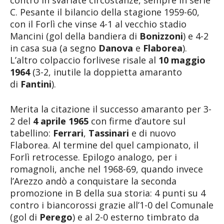
C. Pesante il bilancio della stagione 1959-60,
con il Forlì che vinse 4-1 al vecchio stadio
Mancini (gol della bandiera di
Bonizzoni
) e 4-2
in casa sua (a segno
Danova
e
Flaborea
).
L’altro colpaccio forlivese risale al
10 maggio
1964
(3-2, inutile la doppietta amaranto
di
Fantini
).
Merita la citazione il successo amaranto per 3-
2 del
4 aprile 1965
con firme d’autore sul
tabellino:
Ferrari
,
Tassinari
e di nuovo
Flaborea. Al termine del quel campionato, il
Forlì retrocesse. Epilogo analogo, per i
romagnoli, anche nel 1968-69, quando invece
l’Arezzo andò a conquistare la seconda
promozione in B della sua storia: 4 punti su 4
contro i biancorossi grazie all’1-0 del Comunale
(gol di
Perego
) e al 2-0 esterno timbrato da