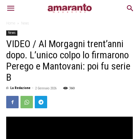
Home
News
News
VIDEO / Al Morgagni trent’anni
dopo. L’unico colpo lo firmarono
Perego e Mantovani: poi fu serie
B
380
di
La Redazione
-
2 Gennaio 2026