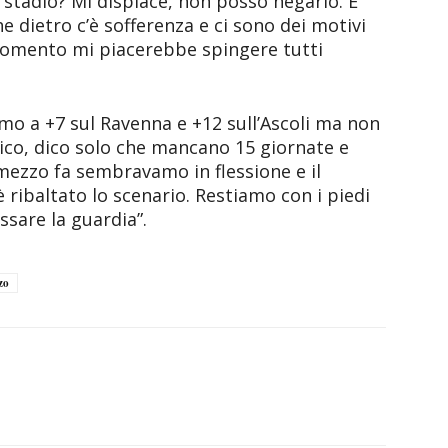
lo stadio? Mi dispiace, non posso negarlo. E’
e dietro c’è sofferenza e ci sono dei motivi
 momento mi piacerebbe spingere tutti
mo a +7 sul Ravenna e +12 sull’Ascoli ma non
tico, dico solo che mancano 15 giornate e
mezzo fa sembravamo in flessione e il
è ribaltato lo scenario. Restiamo con i piedi
ssare la guardia”.
zo