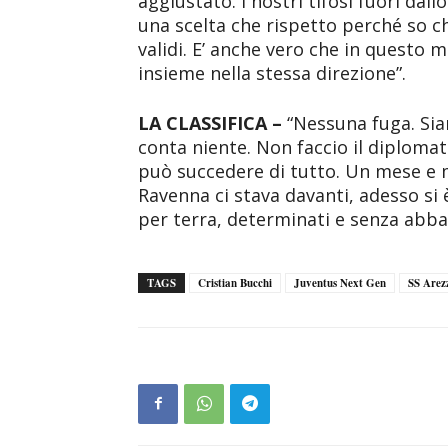
aggiustato. I nostri tifosi fuori dal
una scelta che rispetto perché so ch
validi. E’ anche vero che in questo
insieme nella stessa direzione”.
LA CLASSIFICA –
“Nessuna fuga. Sia
conta niente. Non faccio il diploma
può succedere di tutto. Un mese e 
Ravenna ci stava davanti, adesso si 
per terra, determinati e senza abba
TAGS
Cristian Bucchi
Juventus Next Gen
SS Arez