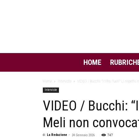
HOME
RUBRICH
Home
Interviste
VIDEO / Bucchi: “I tifosi fuori? Li rispetto
Interviste
VIDEO / Bucchi: “I
Meli non convocat
747
di
La Redazione
-
24 Gennaio 2026