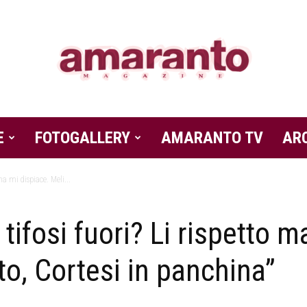
E
FOTOGALLERY
Amaranto
AMARANTO TV
AR
 ma mi dispiace. Meli...
 tifosi fuori? Li rispetto 
Magazine
o, Cortesi in panchina”