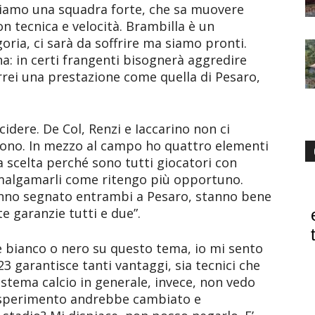
iamo una squadra forte, che sa muovere
on tecnica e velocità. Brambilla è un
oria, ci sarà da soffrire ma siamo pronti.
a: in certi frangenti bisognerà aggredire
Vorrei una prestazione come quella di Pesaro,
idere. De Col, Renzi e Iaccarino non ci
ffrono. In mezzo al campo ho quattro elementi
a scelta perché sono tutti giocatori con
 amalgamarli come ritengo più opportuno.
hanno segnato entrambi a Pesaro, stanno bene
e garanzie tutti e due”.
re bianco o nero su questo tema, io mi sento
 23 garantisce tanti vantaggi, sia tecnici che
sistema calcio in generale, invece, non vedo
 esperimento andrebbe cambiato e