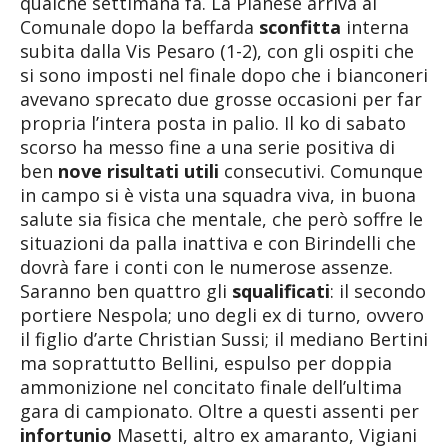
qualche settimana fa. La Pianese arriva al
Comunale dopo la beffarda
sconfitta
interna
subita dalla Vis Pesaro (1-2), con gli ospiti che
si sono imposti nel finale dopo che i bianconeri
avevano sprecato due grosse occasioni per far
propria l’intera posta in palio. Il ko di sabato
scorso ha messo fine a una serie positiva di
ben
nove risultati utili
consecutivi. Comunque
in campo si è vista una squadra viva, in buona
salute sia fisica che mentale, che però soffre le
situazioni da palla inattiva e con Birindelli che
dovrà fare i conti con le numerose assenze.
Saranno ben quattro gli
squalificati
: il secondo
portiere Nespola; uno degli ex di turno, ovvero
il figlio d’arte Christian Sussi; il mediano Bertini
ma soprattutto Bellini, espulso per doppia
ammonizione nel concitato finale dell’ultima
gara di campionato. Oltre a questi assenti per
infortunio
Masetti, altro ex amaranto, Vigiani