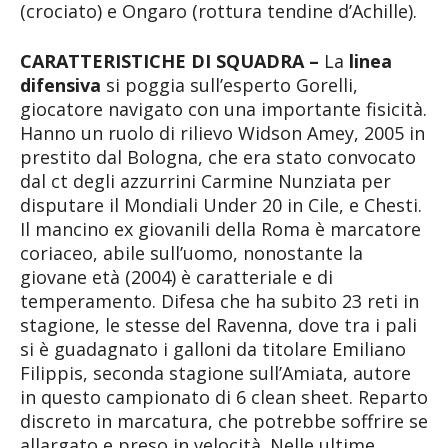
(crociato) e Ongaro (rottura tendine d’Achille).
CARATTERISTICHE DI SQUADRA –
La
linea
difensiva
si poggia sull’esperto Gorelli,
giocatore navigato con una importante fisicità.
Hanno un ruolo di rilievo Widson Amey, 2005 in
prestito dal Bologna, che era stato convocato
dal ct degli azzurrini Carmine Nunziata per
disputare il Mondiali Under 20 in Cile, e Chesti.
Il mancino ex giovanili della Roma è marcatore
coriaceo, abile sull’uomo, nonostante la
giovane età (2004) è caratteriale e di
temperamento. Difesa che ha subito 23 reti in
stagione, le stesse del Ravenna, dove tra i pali
si è guadagnato i galloni da titolare Emiliano
Filippis, seconda stagione sull’Amiata, autore
in questo campionato di 6 clean sheet. Reparto
discreto in marcatura, che potrebbe soffrire se
allargato e preso in velocità. Nelle ultime