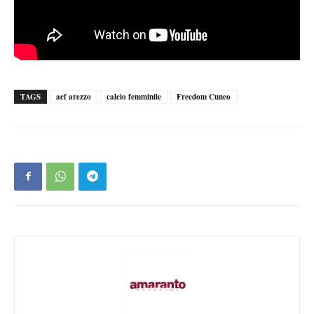
TAGS
acf arezzo
calcio femminile
Freedom Cuneo