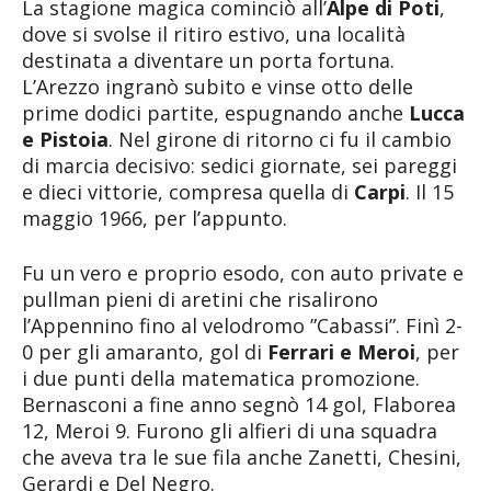
La stagione magica cominciò all’
Alpe di Poti
,
dove si svolse il ritiro estivo, una località
destinata a diventare un porta fortuna.
L’Arezzo ingranò subito e vinse otto delle
prime dodici partite, espugnando anche
Lucca
e Pistoia
. Nel girone di ritorno ci fu il cambio
di marcia decisivo: sedici giornate, sei pareggi
e dieci vittorie, compresa quella di
Carpi
. Il 15
maggio 1966, per l’appunto.
Fu un vero e proprio esodo, con auto private e
pullman pieni di aretini che risalirono
l’Appennino fino al velodromo ”Cabassi”. Finì 2-
0 per gli amaranto, gol di
Ferrari e Meroi
, per
i due punti della matematica promozione.
Bernasconi a fine anno segnò 14 gol, Flaborea
12, Meroi 9. Furono gli alfieri di una squadra
che aveva tra le sue fila anche Zanetti, Chesini,
Gerardi e Del Negro.