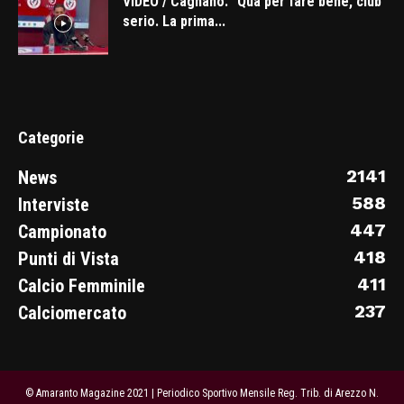
VIDEO / Cagnano: “Qua per fare bene, club
serio. La prima...
Categorie
2141
News
588
Interviste
447
Campionato
418
Punti di Vista
411
Calcio Femminile
237
Calciomercato
© Amaranto Magazine 2021 | Periodico Sportivo Mensile Reg. Trib. di Arezzo N.