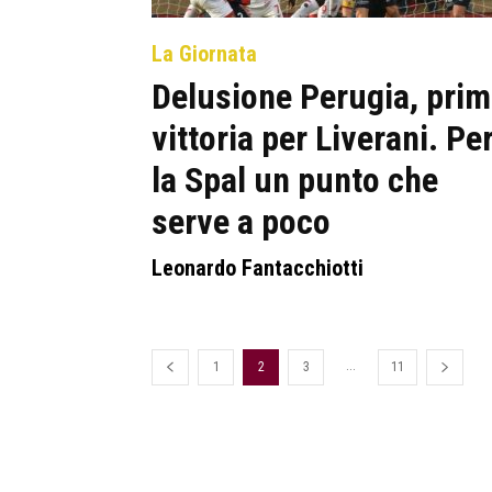
La Giornata
Delusione Perugia, pri
vittoria per Liverani. Pe
la Spal un punto che
serve a poco
Leonardo Fantacchiotti
...
1
2
3
11