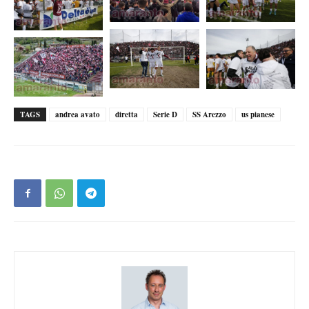
TAGS
andrea avato
diretta
Serie D
SS Arezzo
us pianese