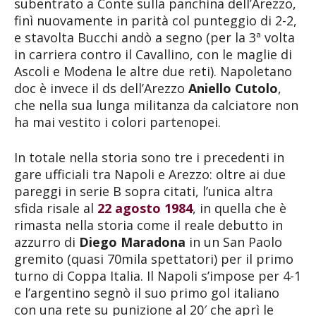
subentrato a Conte sulla panchina dell’Arezzo,
finì nuovamente in parità col punteggio di 2-2,
e stavolta Bucchi andò a segno (per la 3ª volta
in carriera contro il Cavallino, con le maglie di
Ascoli e Modena le altre due reti). Napoletano
doc è invece il ds dell’Arezzo
Aniello Cutolo
,
che nella sua lunga militanza da calciatore non
ha mai vestito i colori partenopei.
In totale nella storia sono tre i precedenti in
gare ufficiali tra Napoli e Arezzo: oltre ai due
pareggi in serie B sopra citati, l’unica altra
sfida risale al
22 agosto 1984
, in quella che è
rimasta nella storia come il reale debutto in
azzurro di
Diego Maradona
in un San Paolo
gremito (quasi 70mila spettatori) per il primo
turno di Coppa Italia. Il Napoli s’impose per 4-1
e l’argentino segnò il suo primo gol italiano
con una rete su punizione al 20′ che aprì le