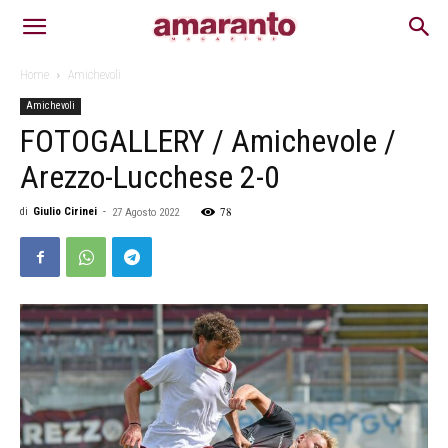
Home
Amichevoli
Amichevoli
FOTOGALLERY / Amichevole /
Arezzo-Lucchese 2-0
78
di
Giulio Cirinei
-
27 Agosto 2022