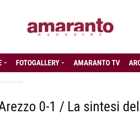
E
FOTOGALLERY
Amaranto
AMARANTO TV
AR
si della partita
rezzo 0-1 / La sintesi del
Magazine