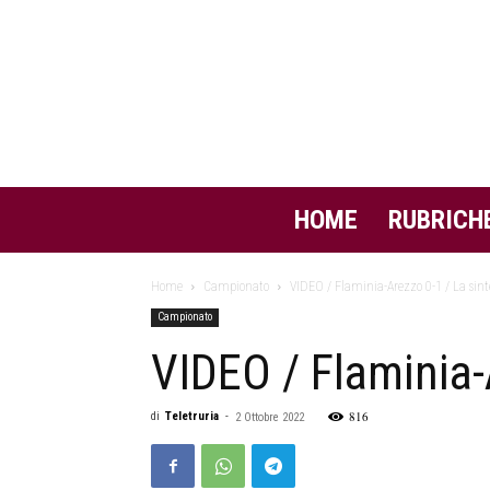
HOME
RUBRICH
Home
Campionato
VIDEO / Flaminia-Arezzo 0-1 / La sinte
Campionato
VIDEO / Flaminia-A
816
di
Teletruria
-
2 Ottobre 2022