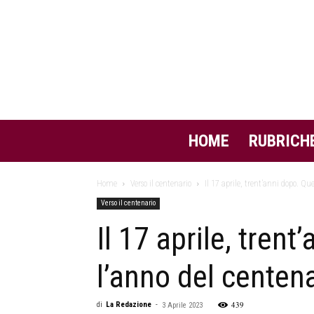
HOME
RUBRICH
Home
Verso il centenario
Il 17 aprile, trent’anni dopo. Qu
Verso il centenario
Il 17 aprile, tren
l’anno del centen
439
di
La Redazione
-
3 Aprile 2023