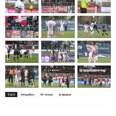
TAGS
fotogallery
SS Arezzo
us pianese