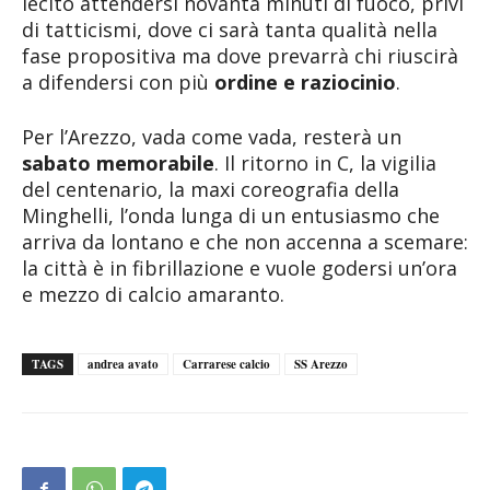
lecito attendersi novanta minuti di fuoco, privi
di tatticismi, dove ci sarà tanta qualità nella
fase propositiva ma dove prevarrà chi riuscirà
a difendersi con più
ordine e raziocinio
.
Per l’Arezzo, vada come vada, resterà un
sabato memorabile
. Il ritorno in C, la vigilia
del centenario, la maxi coreografia della
Minghelli, l’onda lunga di un entusiasmo che
arriva da lontano e che non accenna a scemare:
la città è in fibrillazione e vuole godersi un’ora
e mezzo di calcio amaranto.
TAGS
andrea avato
Carrarese calcio
SS Arezzo