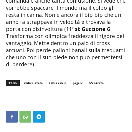
comanda e anche tanta confusione. Si vede che
vorrebbe spaccare il mondo ma il colpo gli
resta in canna. Non è ancora il bip bip che un
anno fa strappava in velocità e trovava la
porta con disinvoltura (
11′ st Guccione 6
Trasforma con olimpica freddezza il rigore del
vantaggio. Mette dentro un paio di cross
arcuati. Poi perde palloni banali sulla trequarti
che uno con il suo piede non può permettersi
di perdere).
TAGS
andrea avato
Olbia calcio
pagelle
SS Arezzo