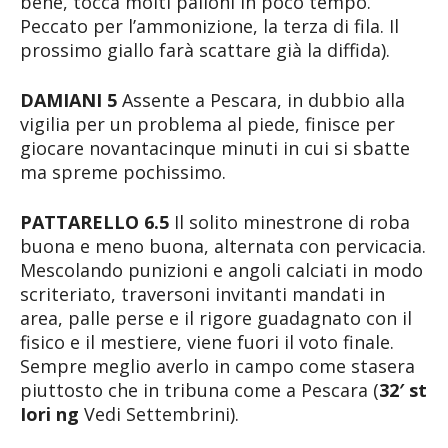
bene, tocca molti palloni in poco tempo.
Peccato per l’ammonizione, la terza di fila. Il
prossimo giallo farà scattare già la diffida).
DAMIANI 5
Assente a Pescara, in dubbio alla
vigilia per un problema al piede, finisce per
giocare novantacinque minuti in cui si sbatte
ma spreme pochissimo.
PATTARELLO 6.5
Il solito minestrone di roba
buona e meno buona, alternata con pervicacia.
Mescolando punizioni e angoli calciati in modo
scriteriato, traversoni invitanti mandati in
area, palle perse e il rigore guadagnato con il
fisico e il mestiere, viene fuori il voto finale.
Sempre meglio averlo in campo come stasera
piuttosto che in tribuna come a Pescara (
32′ st
Iori ng
Vedi Settembrini).