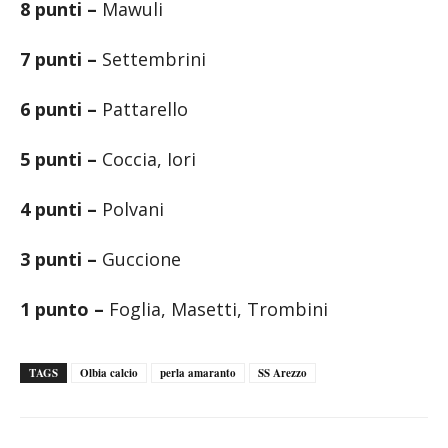
8 punti –
Mawuli
7 punti –
Settembrini
6 punti –
Pattarello
5 punti –
Coccia, Iori
4 punti –
Polvani
3 punti –
Guccione
1 punto –
Foglia, Masetti, Trombini
TAGS
Olbia calcio
perla amaranto
SS Arezzo