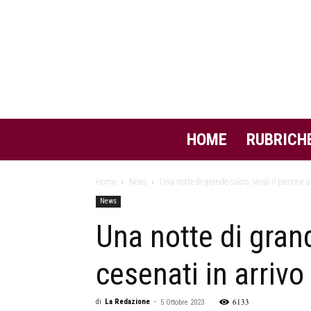
HOME
RUBRICH
Home
News
Una notte di grande calcio. Verso il pienone al
News
Una notte di grand
cesenati in arrivo
6133
di
La Redazione
-
5 Ottobre 2023