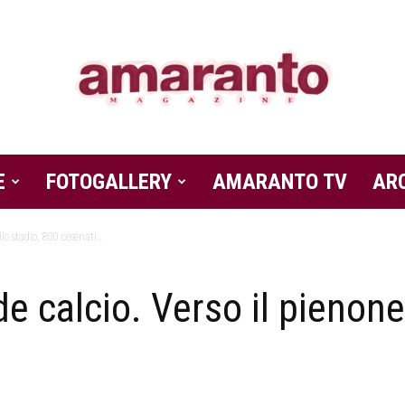
E
FOTOGALLERY
Amaranto
AMARANTO TV
AR
lo stadio, 800 cesenati...
e calcio. Verso il pienone
Magazine