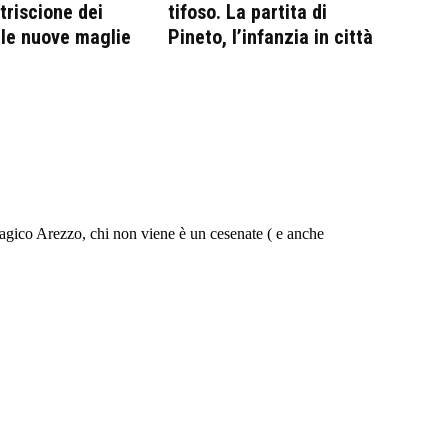
triscione dei
tifoso. La partita di
ulle nuove maglie
Pineto, l’infanzia in città