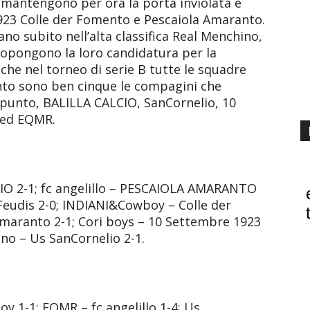
e mantengono per ora la porta inviolata e
923 Colle der Fomento e Pescaiola Amaranto.
ano subito nell’alta classifica Real Menchino,
opongono la loro candidatura per la
he nel torneo di serie B tutte le squadre
nto sono ben cinque le compagini che
 punto, BALILLA CALCIO, SanCornelio, 10
 ed EQMR.
IO 2-1; fc angelillo – PESCAIOLA AMARANTO
eudis 2-0; INDIANI&Cowboy – Colle der
maranto 2-1; Cori boys – 10 Settembre 1923
ino – Us SanCornelio 2-1.
 1-1; EQMR – fc angelillo 1-4; Us