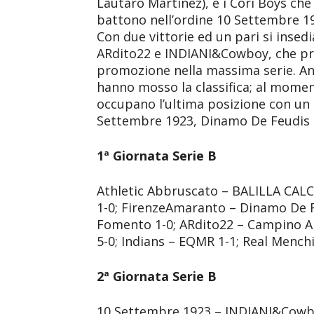
Lautaro Martinez), e i Cori Boys ch
battono nell’ordine 10 Settembre 1
Con due vittorie ed un pari si insedi
ARdito22 e INDIANI&Cowboy, che pr
promozione nella massima serie. Anc
hanno mosso la classifica; al mome
occupano l’ultima posizione con un
Settembre 1923, Dinamo De Feudis
1ª Giornata Serie B
Athletic Abbruscato – BALILLA CALC
1-0; FirenzeAmaranto – Dinamo De F
Fomento 1-0; ARdito22 – Campino A
5-0; Indians – EQMR 1-1; Real Mench
2ª Giornata Serie B
10 Settembre 1923 – INDIANI&Cowboy