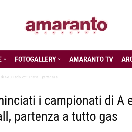
E
FOTOGALLERY
Amaranto
AMARANTO TV
AR
di A e B. PaoloScottiTheWall, partenza a...
nciati i campionati di A e
Magazine
l, partenza a tutto gas