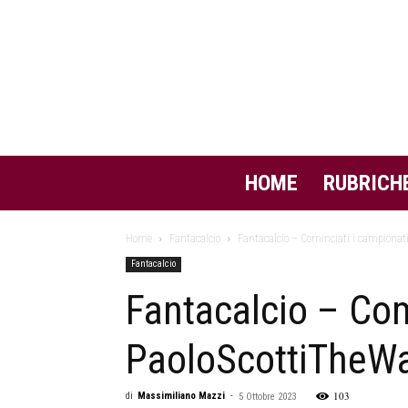
HOME
RUBRICH
Home
Fantacalcio
Fantacalcio – Cominciati i campionati 
Fantacalcio
Fantacalcio – Comi
PaoloScottiTheWal
103
di
Massimiliano Mazzi
-
5 Ottobre 2023