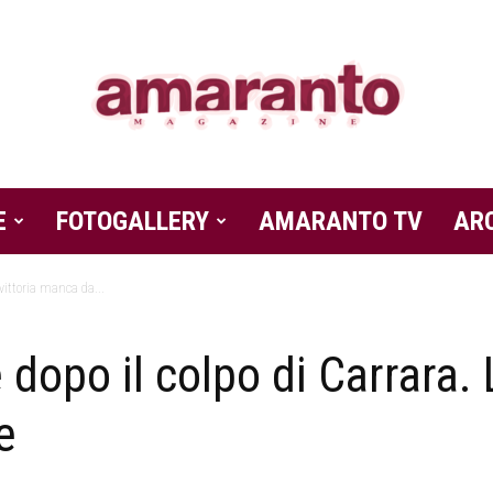
E
FOTOGALLERY
Amaranto
AMARANTO TV
AR
 vittoria manca da...
dopo il colpo di Carrara. 
Magazine
e