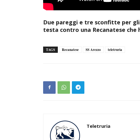
Due pareggi e tre sconfitte per gl
testa contro una Recanatese che 
TAGS
Recanatese
SS Arezzo
teletruria
Teletruria