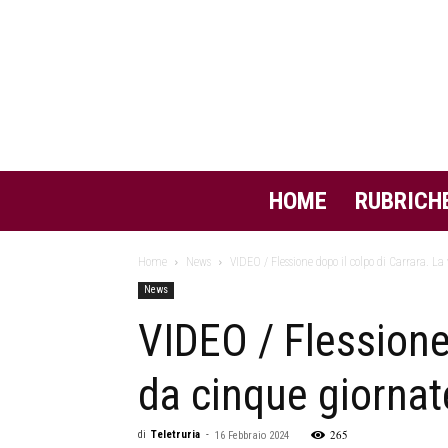
HOME
RUBRICH
Home
News
VIDEO / Flessione dopo il colpo di Carrara. La
News
VIDEO / Flessione 
da cinque giornat
265
di
Teletruria
-
16 Febbraio 2024