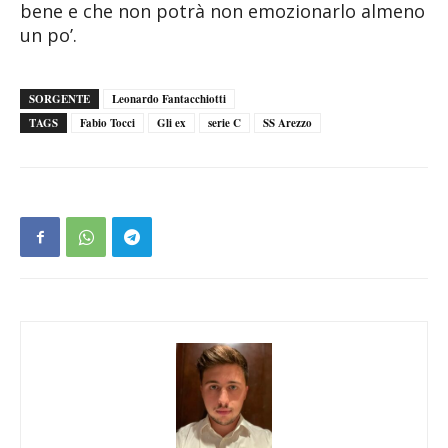
bene e che non potrà non emozionarlo almeno
un po’.
SORGENTE
Leonardo Fantacchiotti
TAGS
Fabio Tocci
Gli ex
serie C
SS Arezzo